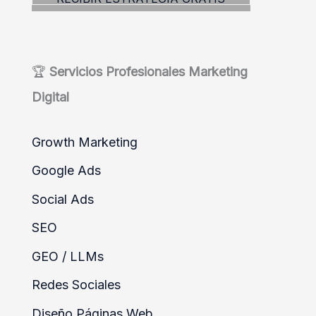
í
a
s
🏆
Servicios
Profesionales
Marketing
Digital
Growth Marketing
Google Ads
Social Ads
SEO
GEO / LLMs
Redes Sociales
Diseño Páginas Web