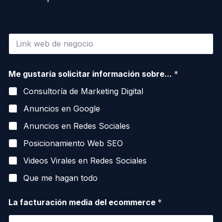
L
i
n
k
s
Me gustaría solicitar información sobre...
*
d
o
e
b
Consultoría de Marketing Digital
t
r
u
e
Anuncios en Google
E
.
c
.
Anuncios en Redes Sociales
o
.
m
s
Posicionamiento Web SEO
m
o
e
b
Videos Virales en Redes Sociales
r
r
Que me hagan todo
c
e
e
.
*
.
La facturación media del ecommerce
*
.
*