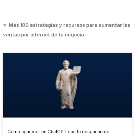
r
c
h
⭐ Más 100 estrategias y recursos para aumentar las
ventas por internet de tu negocio.
P
P
P
P
P
a
a
a
a
a
g
g
g
g
g
e
e
e
e
e
Cómo aparecer en ChatGPT con tu despacho de