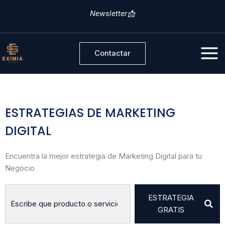
Ir
Newsletter📩
al
contenido
Contactar
ESTRATEGIAS DE MARKETING
DIGITAL
Encuentra la mejor estrategia de Marketing Digital para tu
Negocio​
S
ESTRATEGIA
e
GRATIS
a