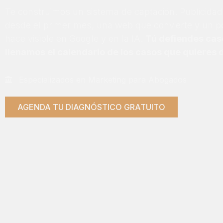
Te construimos un sistema de captación. Publicidad
desde el primer mes, una web que convierte y un p
hace visible en Google y en la IA.
Tú defiendes cas
llenamos el calendario de los casos que quieres 
Especializados en Marketing para Abogados
AGENDA TU DIAGNÓSTICO GRATUITO