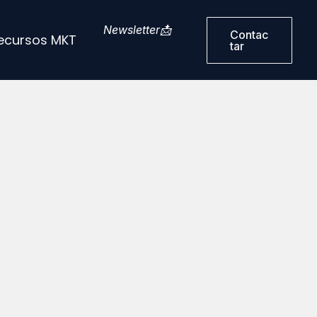
Newsletter📩
Contac
ecursos MKT
Tar