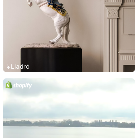
↳Lladró