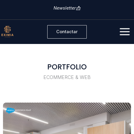
Ir
Newsletter📩
al
contenido
Contactar
PORTFOLIO
ECOMMERCE & WEB