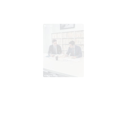
↳Notaría Ribes