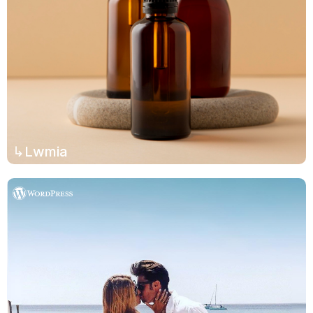
↳Lwmia