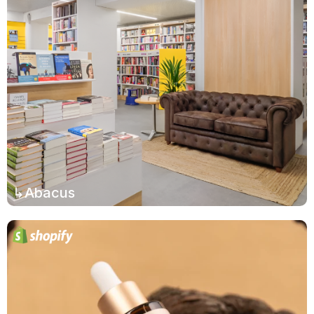
↳Abacus