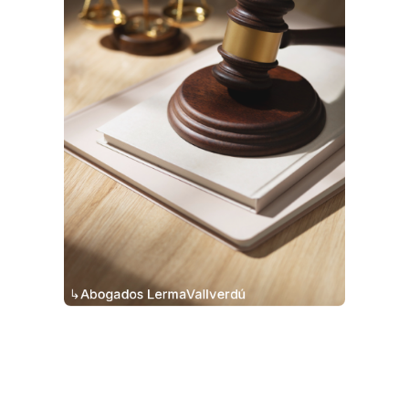
↳Abogados LermaVallverdú