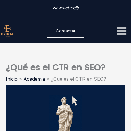
Ir
C
Newsletter📩
al
a
contenido
t
Contactar
e
g
o
r
¿Qué es el CTR en SEO?
í
Inicio
Academia
¿Qué es el CTR en SEO?
a
s