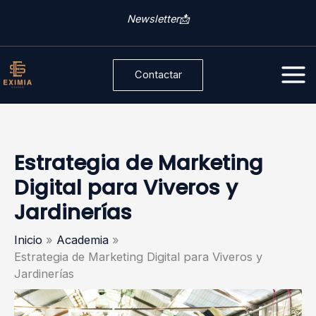
Ir
C
Newsletter📩
al
a
contenido
t
Contactar
e
g
o
r
Estrategia de Marketing
í
Digital para Viveros y
a
Jardinerías
s
Inicio
Academia
Estrategia de Marketing Digital para Viveros y
Jardinerías