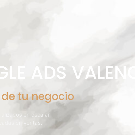
LE ADS VALEN
de tu negocio
alizados en escalar
cadas en ventas.