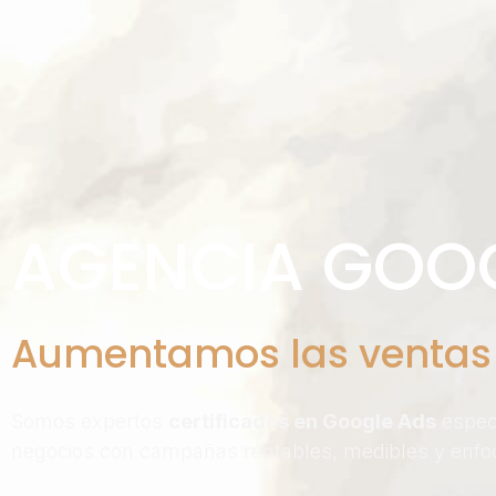
AGENCIA GOOG
Aumentamos las ventas 
Somos expertos
certificados en Google Ads
especi
negocios con campañas rentables, medibles y enfo