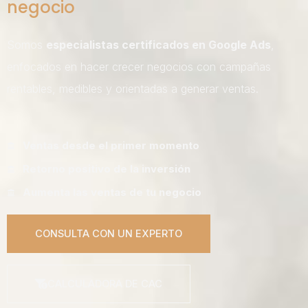
negocio
Somos
especialistas certificados en Google Ads
,
enfocados en hacer crecer negocios con campañas
rentables, medibles y orientadas a generar ventas.
Ventas desde el primer momento
Retorno positivo de la inversión
Aumenta las ventas de tu negocio
CONSULTA CON UN EXPERTO
CALCULADORA DE CAC