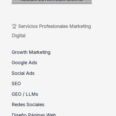
í
a
s
🏆
Servicios
Profesionales
Marketing
Digital
Growth Marketing
Google Ads
Social Ads
SEO
GEO / LLMs
Redes Sociales
Diseño Páginas Web