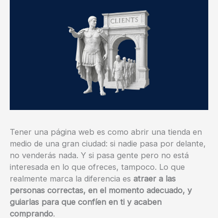
Tener una página web es como abrir una tienda en
medio de una gran ciudad: si nadie pasa por delante,
no venderás nada. Y si pasa gente pero no está
interesada en lo que ofreces, tampoco. Lo que
realmente marca la diferencia es
atraer a las
personas correctas, en el momento adecuado, y
guiarlas para que confíen en ti y acaben
comprando
.