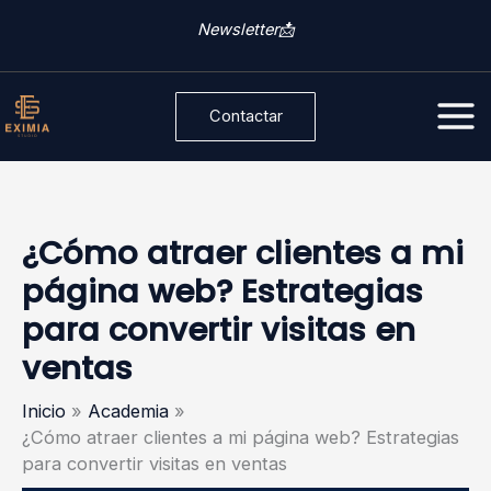
Ir
C
Newsletter📩
al
a
contenido
t
Contactar
e
g
o
r
¿Cómo atraer clientes a mi
í
página web? Estrategias
a
para convertir visitas en
s
ventas
Inicio
Academia
¿Cómo atraer clientes a mi página web? Estrategias
para convertir visitas en ventas