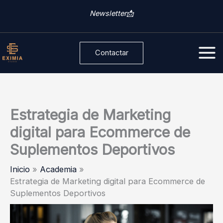
Ir
C
Newsletter📩
al
a
contenido
t
Contactar
e
g
o
r
Estrategia de Marketing
í
digital para Ecommerce de
a
Suplementos Deportivos
s
Inicio
Academia
Estrategia de Marketing digital para Ecommerce de
Suplementos Deportivos