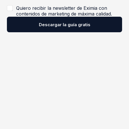
s
l
i
a
Quiero recibir la newsletter de Eximia con
l
s
contenidos de marketing de máxima calidad.
l
d
a
e
Descargar la guía gratis
s
d
e
v
e
r
i
f
i
c
a
c
i
ó
n
*