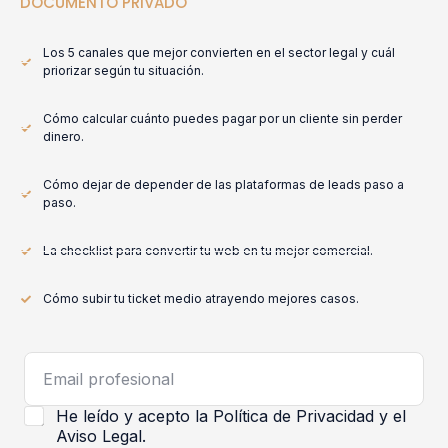
DOCUMENTO PRIVADO
Los 5 canales que mejor convierten en el sector legal y cuál
priorizar según tu situación.
Cómo calcular cuánto puedes pagar por un cliente sin perder
dinero.
Cómo dejar de depender de las plataformas de leads paso a
paso.
La checklist para convertir tu web en tu mejor comercial.
Cómo subir tu ticket medio atrayendo mejores casos.
C
a
s
C
He leído y acepto la
Política de Privacidad
y el
i
a
Aviso Legal
.
l