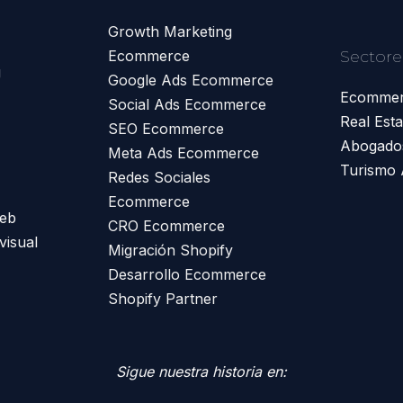
Growth Marketing
Ecommerce
Sectore
g
Google Ads Ecommerce
Ecomme
Social Ads Ecommerce
Real Esta
SEO Ecommerce
Abogado
Meta Ads Ecommerce
Turismo 
Redes Sociales
Ecommerce
Web
CRO Ecommerce
visual
Migración Shopify
Desarrollo Ecommerce
Shopify Partner
Sigue nuestra historia en: