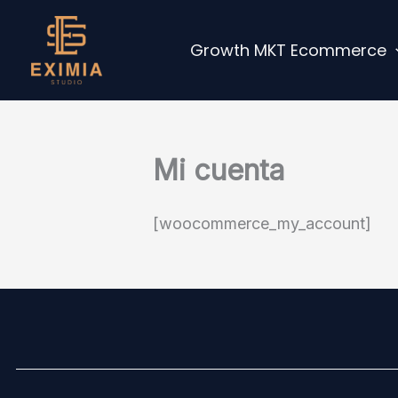
Ir
al
Growth MKT Ecommerce
contenido
Mi cuenta
[woocommerce_my_account]