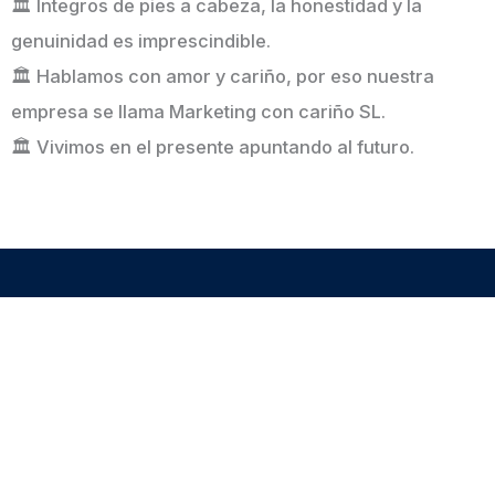
🏛️ Íntegros de pies a cabeza, la honestidad y la
genuinidad es imprescindible.
🏛️ Hablamos con amor y cariño, por eso nuestra
empresa se llama Marketing con cariño SL.
🏛️ Vivimos en el presente apuntando al futuro.
Solicitud de Trabajo para
Social Media Manager
¿Cuál es el link de tu cuenta de LinkedIn?
*