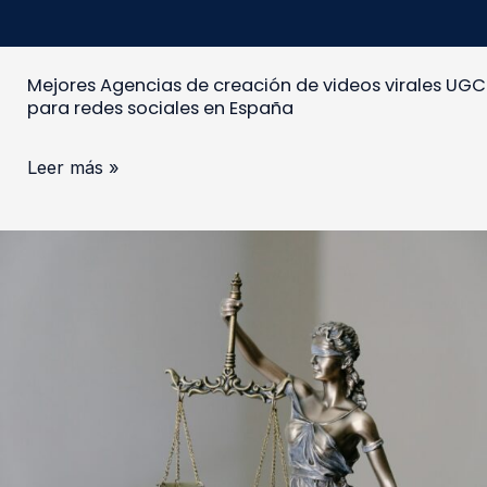
redes
sociales
en
Mejores Agencias de creación de videos virales UGC
España
para redes sociales en España
Leer más »
Los
abogados
con
más
seguidores
de
TikTok